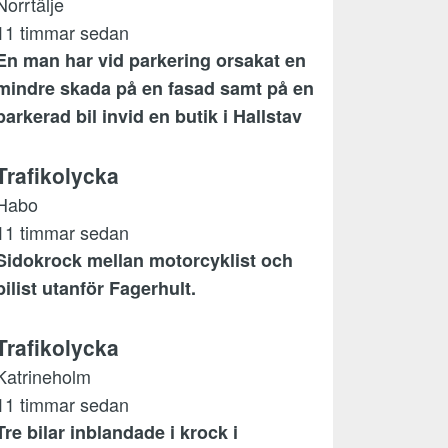
Norrtälje
11 timmar sedan
En man har vid parkering orsakat en
mindre skada på en fasad samt på en
parkerad bil invid en butik i Hallstav
Trafikolycka
Habo
11 timmar sedan
Sidokrock mellan motorcyklist och
bilist utanför Fagerhult.
Trafikolycka
Katrineholm
11 timmar sedan
Tre bilar inblandade i krock i