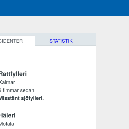
CIDENTER
STATISTIK
Rattfylleri
Kalmar
9 timmar sedan
Misstänt sjöfylleri.
Häleri
Motala