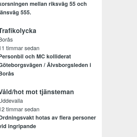
korsningen mellan riksväg 55 och
länsväg 555.
Trafikolycka
Borås
11 timmar sedan
Personbil och MC kolliderat
Göteborgsvägen / Älvsborgsleden i
Borås
Våld/hot mot tjänsteman
Uddevalla
12 timmar sedan
Ordningsvakt hotas av flera personer
vid ingripande