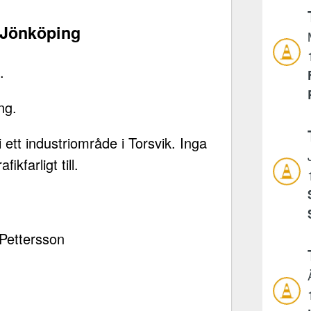
, Jönköping
.
ng.
i ett industriområde i Torsvik. Inga
ikfarligt till.
Pettersson