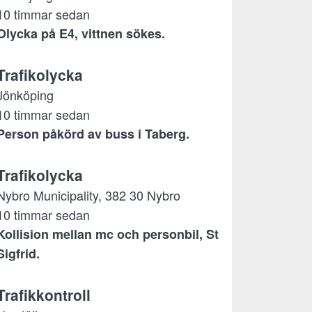
10 timmar sedan
Olycka på E4, vittnen sökes.
Trafikolycka
Jönköping
10 timmar sedan
Person påkörd av buss i Taberg.
Trafikolycka
Nybro Municipality, 382 30 Nybro
10 timmar sedan
Kollision mellan mc och personbil, St
Sigfrid.
Trafikkontroll