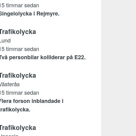
15 timmar sedan
Singelolycka i Rejmyre.
Trafikolycka
Lund
15 timmar sedan
Två personbilar kolliderar på E22.
Trafikolycka
Västerås
15 timmar sedan
Flera forson inblandade i
trafikolycka.
Trafikolycka