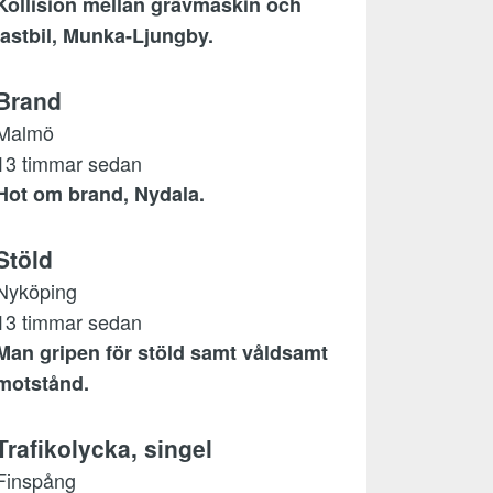
Kollision mellan grävmaskin och
lastbil, Munka-Ljungby.
Brand
Malmö
13 timmar sedan
Hot om brand, Nydala.
Stöld
Nyköping
13 timmar sedan
Man gripen för stöld samt våldsamt
motstånd.
Trafikolycka, singel
Finspång