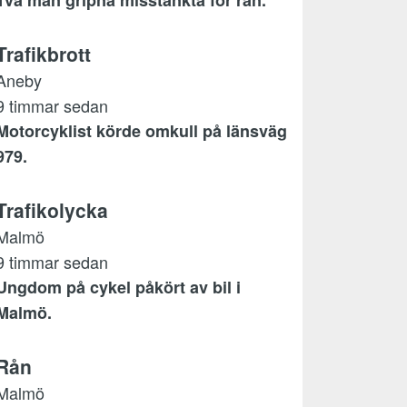
Två män gripna misstänkta för rån.
Trafikbrott
Aneby
9 timmar sedan
Motorcyklist körde omkull på länsväg
979.
Trafikolycka
Malmö
9 timmar sedan
Ungdom på cykel påkört av bil i
Malmö.
Rån
Malmö