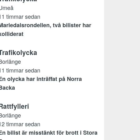
Umeå
11 timmar sedan
Mariedalsrondellen, två bilister har
kolliderat
Trafikolycka
Borlänge
11 timmar sedan
En olycka har inträffat på Norra
Backa
Rattfylleri
Borlänge
12 timmar sedan
En bilist är misstänkt för brott i Stora