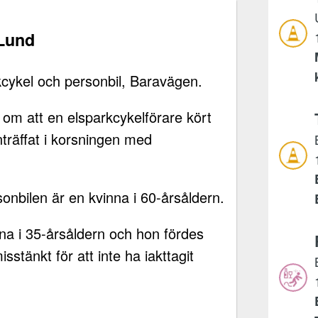
 Lund
kcykel och personbil, Baravägen.
m om att en elsparkcykelförare kört
inträffat i korsningen med
onbilen är en kvinna i 60-årsåldern.
na i 35-årsåldern och hon fördes
stänkt för att inte ha iakttagit