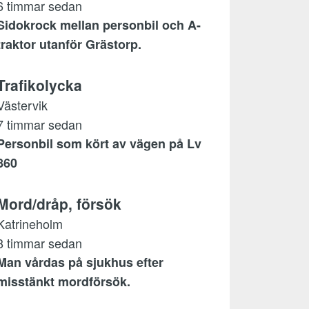
6 timmar sedan
Sidokrock mellan personbil och A-
traktor utanför Grästorp.
Trafikolycka
Västervik
7 timmar sedan
Personbil som kört av vägen på Lv
860
Mord/dråp, försök
Katrineholm
8 timmar sedan
Man vårdas på sjukhus efter
misstänkt mordförsök.