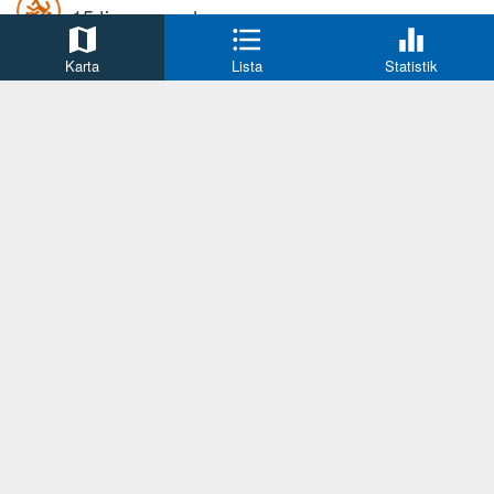
15 timmar sedan
Man vårdas på sjukhus efter misstänkt
Karta
Lista
Statistik
mordförsök.
Stöld
Solna
15 timmar sedan
Två personer stjäl varor från en
livsmedelsbutik i Solna.
Stöld
Sundbyberg
16 timmar sedan
Två personer stjäl varor från en
livsmedelsbutik i Sundbyberg.
Rån