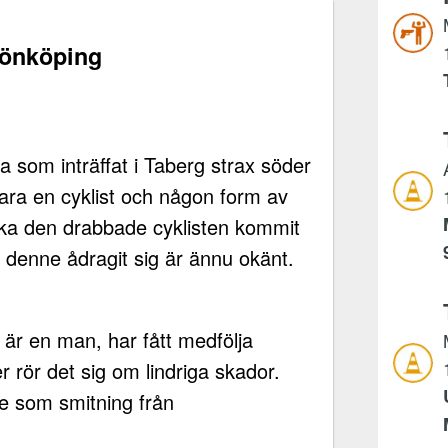
 Jönköping
 som inträffat i Taberg strax söder
ra en cyklist och någon form av
 ska den drabbade cyklisten kommit
or denne ådragit sig är ännu okänt.
är en man, har fått medfölja
er rör det sig om lindriga skador.
e som smitning från