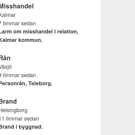
Misshandel
Kalmar
7 timmar sedan
Larm om misshandel i relation,
Kalmar kommun.
Rån
Växjö
9 timmar sedan
Personrån, Teleborg.
Brand
Helsingborg
11 timmar sedan
Brand i byggnad.