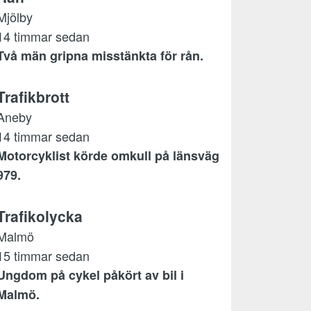
Mjölby
14 timmar sedan
Två män gripna misstänkta för rån.
Trafikbrott
Aneby
14 timmar sedan
Motorcyklist körde omkull på länsväg
979.
Trafikolycka
Malmö
15 timmar sedan
Ungdom på cykel påkört av bil i
Malmö.