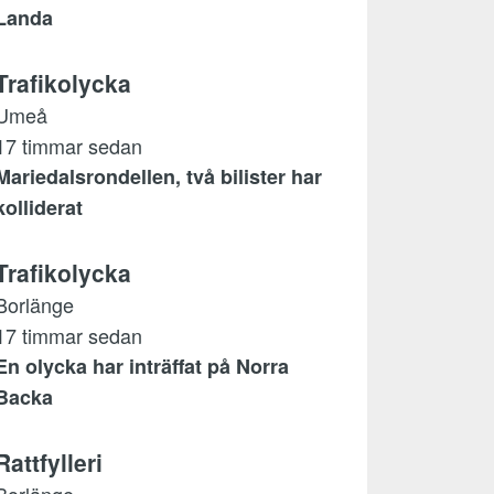
Landa
Trafikolycka
Umeå
17 timmar sedan
Mariedalsrondellen, två bilister har
kolliderat
Trafikolycka
Borlänge
17 timmar sedan
En olycka har inträffat på Norra
Backa
Rattfylleri