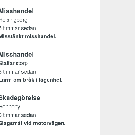
Misshandel
Helsingborg
5 timmar sedan
Misstänkt misshandel.
Misshandel
Staffanstorp
6 timmar sedan
Larm om bråk i lägenhet.
Skadegörelse
Ronneby
6 timmar sedan
Slagsmål vid motorvägen.