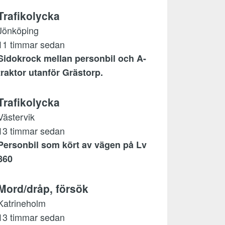
Trafikolycka
Jönköping
11 timmar sedan
Sidokrock mellan personbil och A-
traktor utanför Grästorp.
Trafikolycka
Västervik
13 timmar sedan
Personbil som kört av vägen på Lv
860
Mord/dråp, försök
Katrineholm
13 timmar sedan