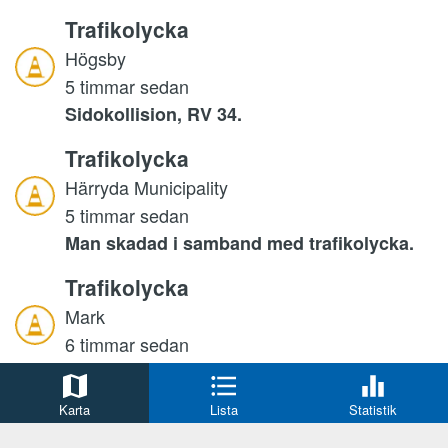
Trafikolycka
Högsby
5 timmar sedan
Sidokollision, RV 34.
Trafikolycka
Härryda Municipality
5 timmar sedan
Man skadad i samband med trafikolycka.
Trafikolycka
Mark
6 timmar sedan
Mc i singelolycka.
Karta
Lista
Statistik
Bedrägeri
Nyköping