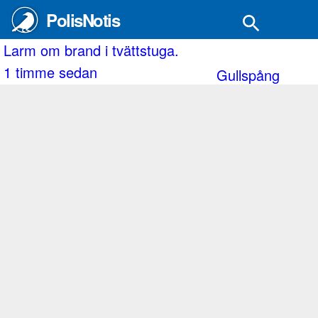
PolisNotis
ler.
arm om brand i tvättstuga.
M
 timme sedan
2
Gullspång