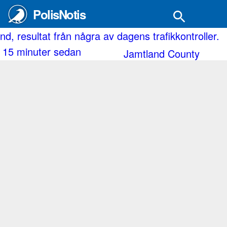
PolisNotis
kontroller.
Västerbotten, resultat från några av da
16 minuter sedan
County
Västerbotten 