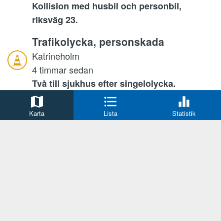
Kollision med husbil och personbil,
riksväg 23.
Trafikolycka, personskada
Katrineholm
4 timmar sedan
Två till sjukhus efter singelolycka.
Stöld/inbrott
Karta
Lista
Statistik
Jönköping
5 timmar sedan
Två gripna efter inbrott.
Trafikolycka
Helsingborg
5 timmar sedan
Olycka mellan elsparkcyklist och