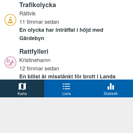
Trafikolycka
Rättvik
11 timmar sedan
En olycka har inträffat i höjd med
Gärdebyn
Rattfylleri
Kristinehamn
12 timmar sedan
En bilist är misstänkt för brott i Landa
Trafikolycka
Karta
Lista
Statistik
Umeå
12 timmar sedan
Mariedalsrondellen, två bilister har
kolliderat