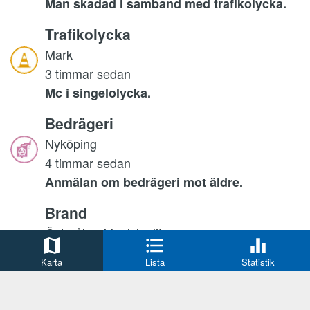
Man skadad i samband med trafikolycka.
Trafikolycka
Mark
3 timmar sedan
Mc i singelolycka.
Bedrägeri
Nyköping
4 timmar sedan
Anmälan om bedrägeri mot äldre.
Brand
Österåker Municipality
5 timmar sedan
Karta
Lista
Statistik
Det pågår en markbrand i ett
terrängavsnitt i Roslags-Kulla.