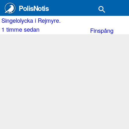
PolisNotis
lolycka i Rejmyre.
Två p
mme sedan
1 ti
Finspång