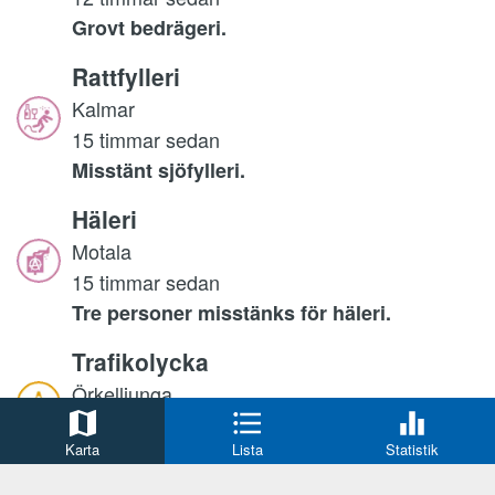
Grovt bedrägeri.
Rattfylleri
Kalmar
15 timmar sedan
Misstänt sjöfylleri.
Häleri
Motala
15 timmar sedan
Tre personer misstänks för häleri.
Trafikolycka
Örkelljunga
16 timmar sedan
Karta
Lista
Statistik
Olycka på E4.