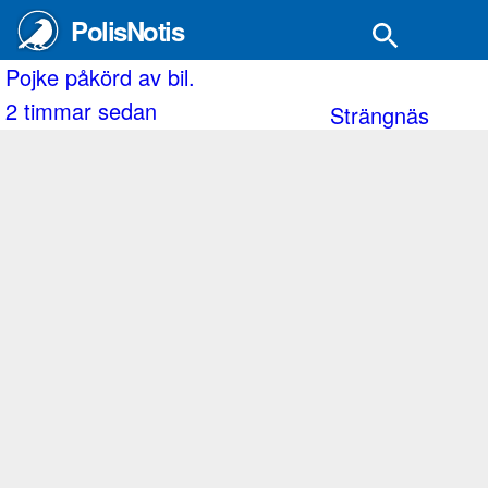
PolisNotis
ojke påkörd av bil.
D
 timmar sedan
3
Strängnäs