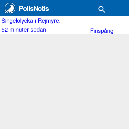
PolisNotis
Två personbilar kolliderar på E22.
1 timme sedan
Lund