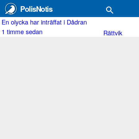
PolisNotis
En lyktstolpe i Årsta partihandlarområde har blivi
2 timmar sedan
Stockholm