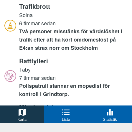
Trafikbrott
Solna
6 timmar sedan
Två personer misstänks för vårdslöshet i
trafik efter att ha kört omdömeslöst på
E4:an strax norr om Stockholm
Rattfylleri
Täby
7 timmar sedan
Polispatrull stannar en mopedist för
kontroll i Grindtorp.
Misshandel
Haninge Municipality
Karta
Lista
Statistik
9 timmar sedan