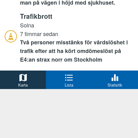
man på vägen i höjd med sjukhuset.
Trafikbrott
Solna
7 timmar sedan
Två personer misstänks för vårdslöshet i
trafik efter att ha kört omdömeslöst på
E4:an strax norr om Stockholm
Rattfylleri
Täby
Karta
Lista
Statistik
8 timmar sedan
Polispatrull stannar en mopedist för
kontroll i Grindtorp.
Misshandel
Haninge Municipality