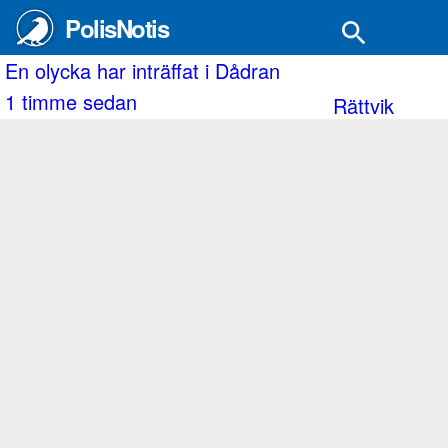
PolisNotis
mande båt i Värtahamnen.
olycka har inträffat i Dådran
En 
timme sedan
3 
Rättvik