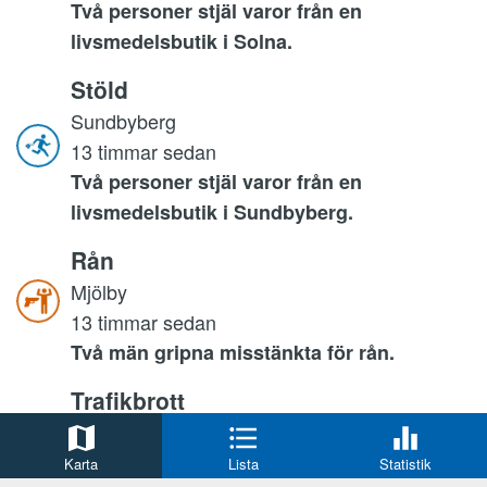
Två personer stjäl varor från en
livsmedelsbutik i Solna.
Stöld
Sundbyberg
13 timmar sedan
Två personer stjäl varor från en
livsmedelsbutik i Sundbyberg.
Rån
Mjölby
13 timmar sedan
Två män gripna misstänkta för rån.
Trafikbrott
Aneby
13 timmar sedan
Karta
Lista
Statistik