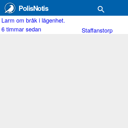
PolisNotis
Slagsmål vid motorvägen.
6 timmar sedan
Ronneby