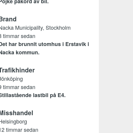
Pojke påkörd av bil.
Brand
Nacka Municipality, Stockholm
8 timmar sedan
Det har brunnit utomhus i Erstavik i
Nacka kommun.
Trafikhinder
Jönköping
9 timmar sedan
Stillastående lastbil på E4.
Misshandel
Helsingborg
12 timmar sedan