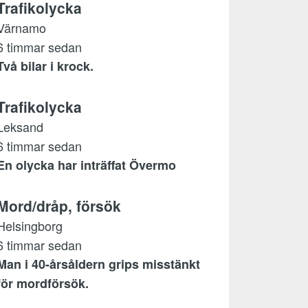
Trafikolycka
Värnamo
6 timmar sedan
Två bilar i krock.
Trafikolycka
Leksand
6 timmar sedan
En olycka har inträffat Övermo
Mord/dråp, försök
Helsingborg
6 timmar sedan
Man i 40-årsåldern grips misstänkt
för mordförsök.