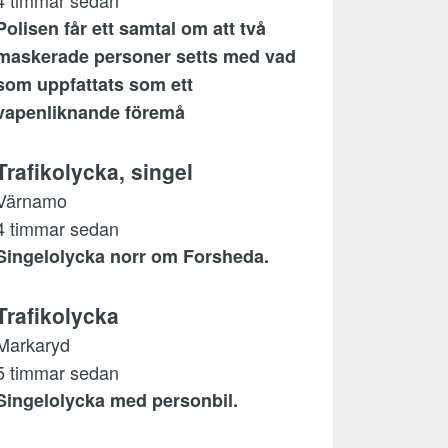
4 timmar sedan
Polisen får ett samtal om att två
maskerade personer setts med vad
som uppfattats som ett
vapenliknande föremå
Trafikolycka, singel
Värnamo
4 timmar sedan
Singelolycka norr om Forsheda.
Trafikolycka
Markaryd
5 timmar sedan
Singelolycka med personbil.