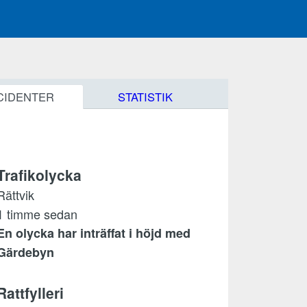
CIDENTER
STATISTIK
Trafikolycka
Rättvik
1 timme sedan
En olycka har inträffat i höjd med
Gärdebyn
Rattfylleri