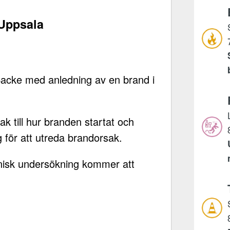
 Uppsala
a Backe med anledning av en brand i
sak till hur branden startat och
g för att utreda brandorsak.
knisk undersökning kommer att