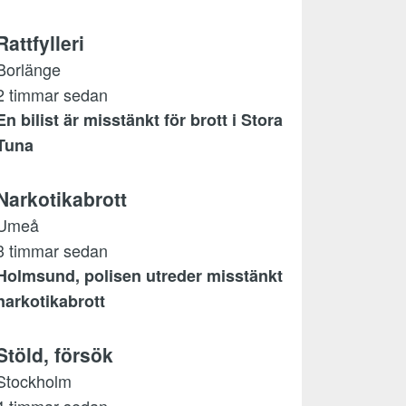
Rattfylleri
Borlänge
2 timmar sedan
En bilist är misstänkt för brott i Stora
Tuna
Narkotikabrott
Umeå
3 timmar sedan
Holmsund, polisen utreder misstänkt
narkotikabrott
Stöld, försök
Stockholm