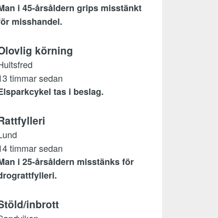
Man i 45-årsåldern grips misstänkt
för misshandel.
Olovlig körning
Hultsfred
13 timmar sedan
Elsparkcykel tas i beslag.
Rattfylleri
Lund
14 timmar sedan
Man i 25-årsåldern misstänks för
drograttfylleri.
Stöld/inbrott