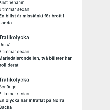
Kristinehamn
2 timmar sedan
En bilist är misstänkt för brott i
Landa
Trafikolycka
Umeå
2 timmar sedan
Mariedalsrondellen, två bilister har
kolliderat
Trafikolycka
Borlänge
2 timmar sedan
En olycka har inträffat på Norra
Backa