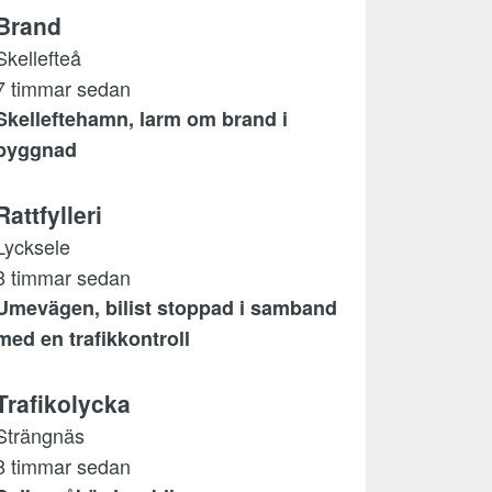
Brand
Skellefteå
7 timmar sedan
Skelleftehamn, larm om brand i
byggnad
Rattfylleri
Lycksele
8 timmar sedan
Umevägen, bilist stoppad i samband
med en trafikkontroll
Trafikolycka
Strängnäs
8 timmar sedan