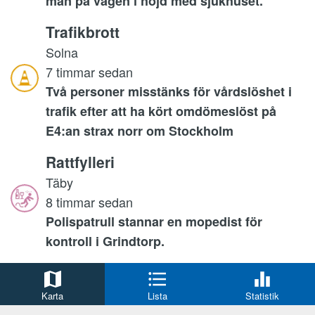
man på vägen i höjd med sjukhuset.
Trafikbrott
Solna
7 timmar sedan
Två personer misstänks för vårdslöshet i
trafik efter att ha kört omdömeslöst på
E4:an strax norr om Stockholm
Rattfylleri
Täby
8 timmar sedan
Polispatrull stannar en mopedist för
kontroll i Grindtorp.
Misshandel
Haninge Municipality
Karta
Lista
Statistik
9 timmar sedan