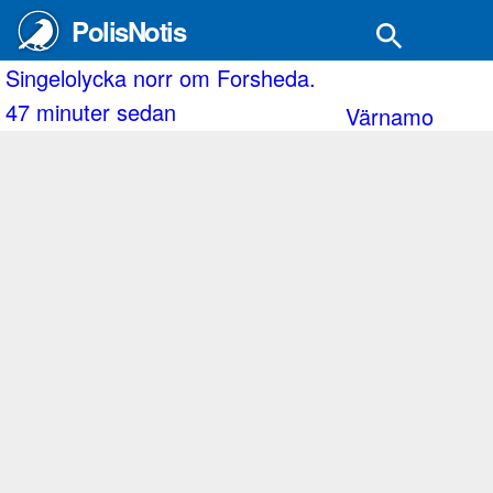
PolisNotis
ingelolycka norr om Forsheda.
S
7 minuter sedan
2
Värnamo