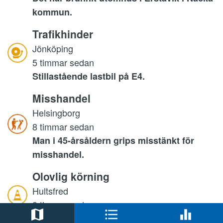
kommun.
Trafikhinder
Jönköping
5 timmar sedan
Stillastående lastbil på E4.
Misshandel
Helsingborg
8 timmar sedan
Man i 45-årsåldern grips misstänkt för
misshandel.
Olovlig körning
Hultsfred
9 timmar sedan
Elsparkcykel tas i beslag.