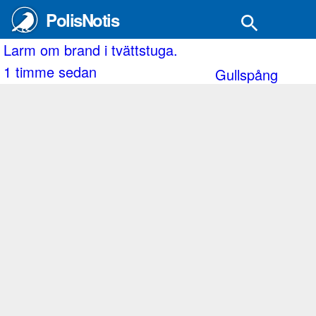
PolisNotis
Man som fallit från höghöjdsbana.
2 timmar sedan
Ängelholm