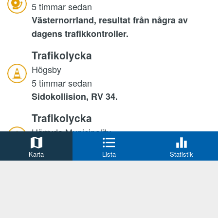
5 timmar sedan
Västernorrland, resultat från några av
dagens trafikkontroller.
Trafikolycka
Högsby
5 timmar sedan
Sidokollision, RV 34.
Trafikolycka
Härryda Municipality
5 timmar sedan
Karta
Lista
Statistik
Man skadad i samband med trafikolycka.
Trafikolycka
Mark
5 timmar sedan