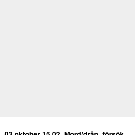
03 oktober 15.02, Mord/dråp, försök,