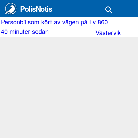
PolisNotis
Två män gripna misstänkta för rån.
1 timme sedan
Mjölby