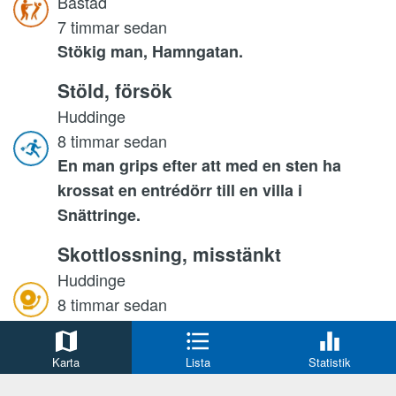
Båstad
7 timmar sedan
Stökig man, Hamngatan.
Stöld, försök
Huddinge
8 timmar sedan
En man grips efter att med en sten ha
krossat en entrédörr till en villa i
Snättringe.
Skottlossning, misstänkt
Huddinge
8 timmar sedan
En gärningsperson har skjutit flera skott
genom en lägenhetsdörr i Trångsund.
Karta
Lista
Statistik
Trafikolycka, smitning från