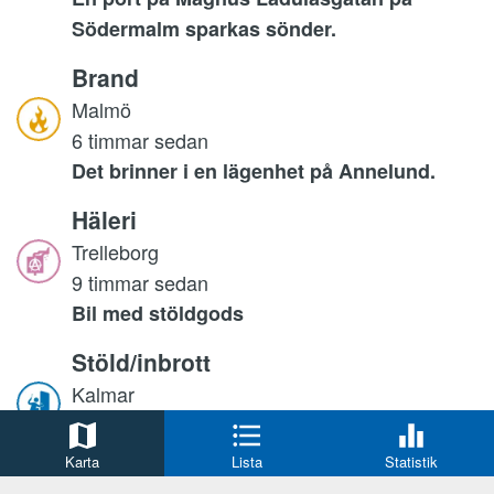
Södermalm sparkas sönder.
Brand
Malmö
6 timmar sedan
Det brinner i en lägenhet på Annelund.
Häleri
Trelleborg
9 timmar sedan
Bil med stöldgods
Stöld/inbrott
Kalmar
13 timmar sedan
Larm om inbrott.
Karta
Lista
Statistik