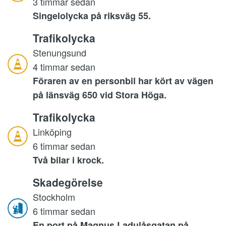
3 timmar sedan
Singelolycka på riksväg 55.
Trafikolycka
Stenungsund
4 timmar sedan
Föraren av en personbil har kört av vägen
på länsväg 650 vid Stora Höga.
Trafikolycka
Linköping
6 timmar sedan
Två bilar i krock.
Skadegörelse
Stockholm
6 timmar sedan
En port på Magnus Ladulåsgatan på