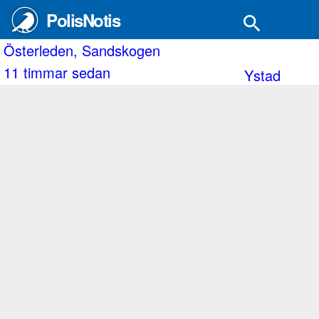
PolisNotis
oller.
terleden, Sandskogen
Jäm
 timmar sedan
14
Ystad