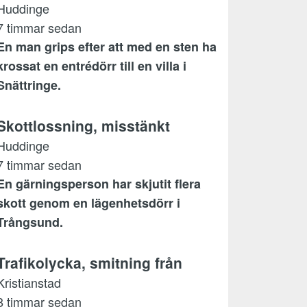
Huddinge
7 timmar sedan
En man grips efter att med en sten ha
krossat en entrédörr till en villa i
Snättringe.
Skottlossning, misstänkt
Huddinge
7 timmar sedan
En gärningsperson har skjutit flera
skott genom en lägenhetsdörr i
Trångsund.
Trafikolycka, smitning från
Kristianstad
8 timmar sedan