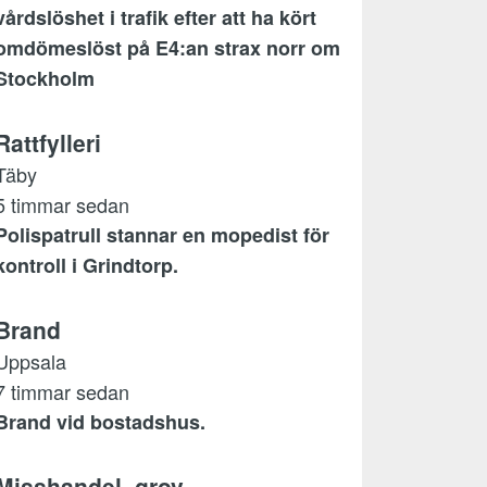
vårdslöshet i trafik efter att ha kört
omdömeslöst på E4:an strax norr om
Stockholm
Rattfylleri
Täby
5 timmar sedan
Polispatrull stannar en mopedist för
kontroll i Grindtorp.
Brand
Uppsala
7 timmar sedan
Brand vid bostadshus.
Misshandel, grov