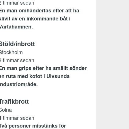
2 timmar sedan
En man omhändertas efter att ha
klivit av en inkommande båt i
Värtahamnen.
Stöld/inbrott
Stockholm
3 timmar sedan
En man grips efter ha smällt sönder
en ruta med kofot i Ulvsunda
industriområde.
Trafikbrott
Solna
4 timmar sedan
Två personer misstänks för