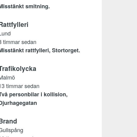
Misstänkt smitning.
Rattfylleri
Lund
8 timmar sedan
Misstänkt rattfylleri, Stortorget.
Trafikolycka
Malmö
13 timmar sedan
Två personbilar i kollision,
Djurhagegatan
Brand
Gullspång