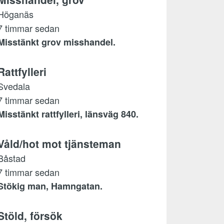
Höganäs
7 timmar sedan
Misstänkt grov misshandel.
Rattfylleri
Svedala
7 timmar sedan
Misstänkt rattfylleri, länsväg 840.
Våld/hot mot tjänsteman
Båstad
7 timmar sedan
Stökig man, Hamngatan.
Stöld, försök