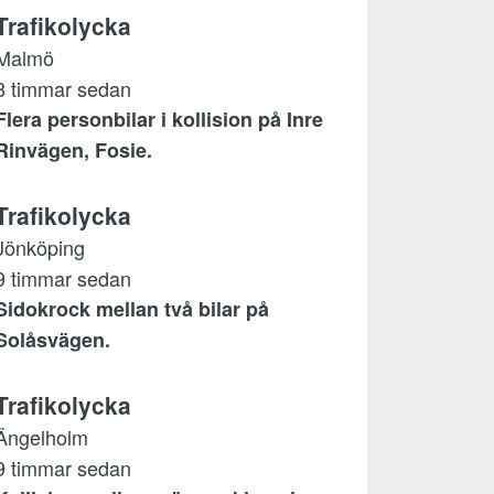
Trafikolycka
Malmö
8 timmar sedan
Flera personbilar i kollision på Inre
Rinvägen, Fosie.
Trafikolycka
Jönköping
9 timmar sedan
Sidokrock mellan två bilar på
Solåsvägen.
Trafikolycka
Ängelholm
9 timmar sedan