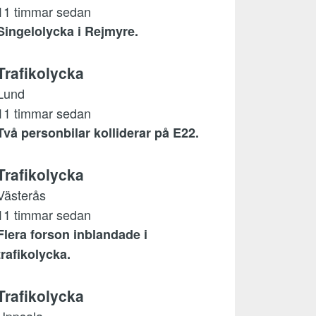
11 timmar sedan
Singelolycka i Rejmyre.
Trafikolycka
Lund
11 timmar sedan
Två personbilar kolliderar på E22.
Trafikolycka
Västerås
11 timmar sedan
Flera forson inblandade i
trafikolycka.
Trafikolycka