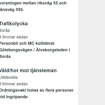
korsningen mellan riksväg 55 och
länsväg 555.
Trafikolycka
Borås
8 timmar sedan
Personbil och MC kolliderat
Göteborgsvägen / Älvsborgsleden i
Borås
Våld/hot mot tjänsteman
Uddevalla
8 timmar sedan
Ordningsvakt hotas av flera personer
vid ingripande