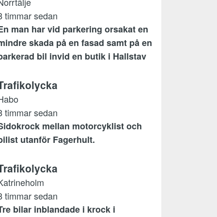
Norrtälje
8 timmar sedan
En man har vid parkering orsakat en
mindre skada på en fasad samt på en
parkerad bil invid en butik i Hallstav
Trafikolycka
Habo
8 timmar sedan
Sidokrock mellan motorcyklist och
bilist utanför Fagerhult.
Trafikolycka
Katrineholm
8 timmar sedan
Tre bilar inblandade i krock i