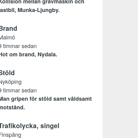
Kollision mellan grävmaskin och
lastbil, Munka-Ljungby.
Brand
Malmö
9 timmar sedan
Hot om brand, Nydala.
Stöld
Nyköping
9 timmar sedan
Man gripen för stöld samt våldsamt
motstånd.
Trafikolycka, singel
Finspång