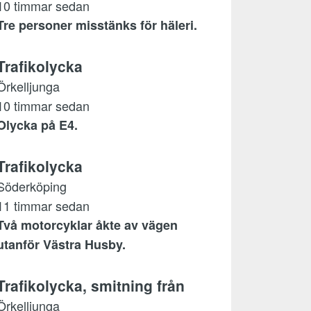
10 timmar sedan
Tre personer misstänks för häleri.
Trafikolycka
Örkelljunga
10 timmar sedan
Olycka på E4.
Trafikolycka
Söderköping
11 timmar sedan
Två motorcyklar åkte av vägen
utanför Västra Husby.
Trafikolycka, smitning från
Örkelljunga