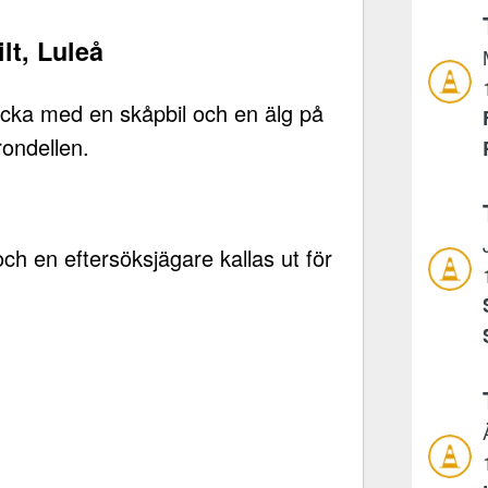
ilt, Luleå
ycka med en skåpbil och en älg på
rondellen.
h en eftersöksjägare kallas ut för