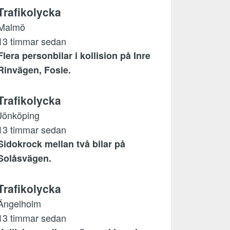
Trafikolycka
Malmö
13 timmar sedan
Flera personbilar i kollision på Inre
Rinvägen, Fosie.
Trafikolycka
Jönköping
13 timmar sedan
Sidokrock mellan två bilar på
Solåsvägen.
Trafikolycka
Ängelholm
13 timmar sedan