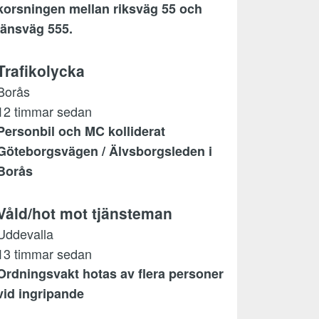
korsningen mellan riksväg 55 och
länsväg 555.
Trafikolycka
Borås
12 timmar sedan
Personbil och MC kolliderat
Göteborgsvägen / Älvsborgsleden i
Borås
Våld/hot mot tjänsteman
Uddevalla
13 timmar sedan
Ordningsvakt hotas av flera personer
vid ingripande