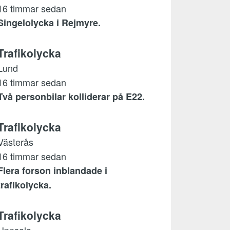
16 timmar sedan
Singelolycka i Rejmyre.
Trafikolycka
Lund
16 timmar sedan
Två personbilar kolliderar på E22.
Trafikolycka
Västerås
16 timmar sedan
Flera forson inblandade i
trafikolycka.
Trafikolycka