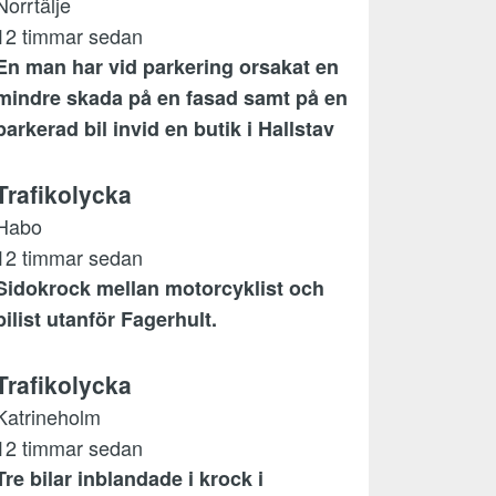
Norrtälje
12 timmar sedan
En man har vid parkering orsakat en
mindre skada på en fasad samt på en
parkerad bil invid en butik i Hallstav
Trafikolycka
Habo
12 timmar sedan
Sidokrock mellan motorcyklist och
bilist utanför Fagerhult.
Trafikolycka
Katrineholm
12 timmar sedan
Tre bilar inblandade i krock i