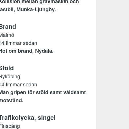
Kollision mellan grävmaskin och
lastbil, Munka-Ljungby.
Brand
Malmö
14 timmar sedan
Hot om brand, Nydala.
Stöld
Nyköping
14 timmar sedan
Man gripen för stöld samt våldsamt
motstånd.
Trafikolycka, singel
Finspång