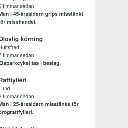
6 timmar sedan
Man i 45-årsåldern grips misstänkt
för misshandel.
Olovlig körning
Hultsfred
7 timmar sedan
Elsparkcykel tas i beslag.
Rattfylleri
Lund
8 timmar sedan
Man i 25-årsåldern misstänks för
drograttfylleri.