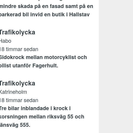
mindre skada på en fasad samt på en
parkerad bil invid en butik i Hallstav
Trafikolycka
Habo
18 timmar sedan
Sidokrock mellan motorcyklist och
bilist utanför Fagerhult.
Trafikolycka
Katrineholm
18 timmar sedan
Tre bilar inblandade i krock i
korsningen mellan riksväg 55 och
länsväg 555.