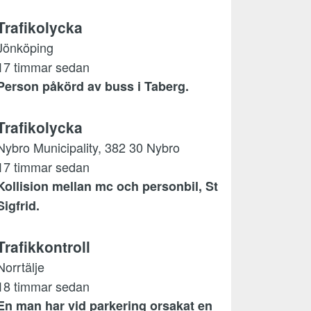
Trafikolycka
Jönköping
17 timmar sedan
Person påkörd av buss i Taberg.
Trafikolycka
Nybro Municipality, 382 30 Nybro
17 timmar sedan
Kollision mellan mc och personbil, St
Sigfrid.
Trafikkontroll
Norrtälje
18 timmar sedan
En man har vid parkering orsakat en