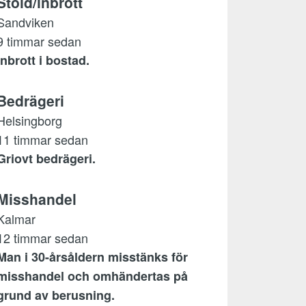
Stöld/inbrott
Sandviken
9 timmar sedan
Inbrott i bostad.
Bedrägeri
Helsingborg
11 timmar sedan
Griovt bedrägeri.
Misshandel
Kalmar
12 timmar sedan
Man i 30-årsåldern misstänks för
misshandel och omhändertas på
grund av berusning.