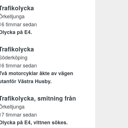
Trafikolycka
Örkelljunga
16 timmar sedan
Olycka på E4.
Trafikolycka
Söderköping
16 timmar sedan
Två motorcyklar åkte av vägen
utanför Västra Husby.
Trafikolycka, smitning från
Örkelljunga
17 timmar sedan
Olycka på E4, vittnen sökes.