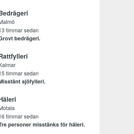
Bedrägeri
Malmö
13 timmar sedan
Grovt bedrägeri.
Rattfylleri
Kalmar
15 timmar sedan
Misstänt sjöfylleri.
Häleri
Motala
16 timmar sedan
Tre personer misstänks för häleri.