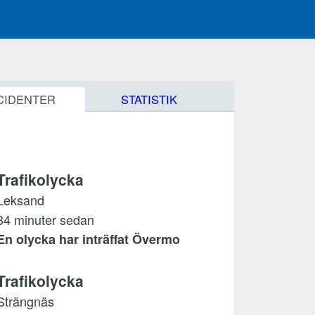
CIDENTER
STATISTIK
Trafikolycka
Leksand
34 minuter sedan
En olycka har inträffat Övermo
Trafikolycka
Strängnäs