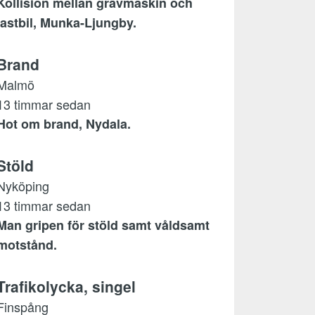
Kollision mellan grävmaskin och
lastbil, Munka-Ljungby.
Brand
Malmö
13 timmar sedan
Hot om brand, Nydala.
Stöld
Nyköping
13 timmar sedan
Man gripen för stöld samt våldsamt
motstånd.
Trafikolycka, singel
Finspång