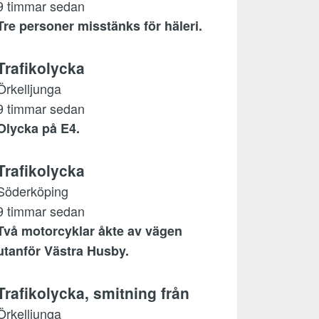
9 timmar sedan
Tre personer misstänks för häleri.
Trafikolycka
Örkelljunga
9 timmar sedan
Olycka på E4.
Trafikolycka
Söderköping
9 timmar sedan
Två motorcyklar åkte av vägen
utanför Västra Husby.
Trafikolycka, smitning från
Örkelljunga