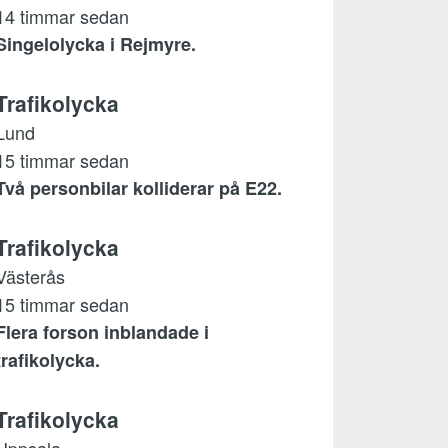
14 timmar sedan
Singelolycka i Rejmyre.
Trafikolycka
Lund
15 timmar sedan
Två personbilar kolliderar på E22.
Trafikolycka
Västerås
15 timmar sedan
Flera forson inblandade i
trafikolycka.
Trafikolycka