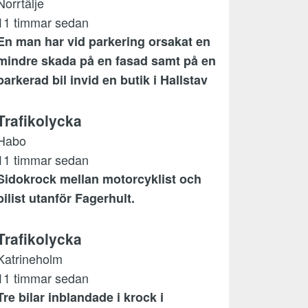
Norrtälje
11 timmar sedan
En man har vid parkering orsakat en
mindre skada på en fasad samt på en
parkerad bil invid en butik i Hallstav
Trafikolycka
Habo
11 timmar sedan
Sidokrock mellan motorcyklist och
bilist utanför Fagerhult.
Trafikolycka
Katrineholm
11 timmar sedan
Tre bilar inblandade i krock i