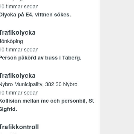
10 timmar sedan
Olycka på E4, vittnen sökes.
Trafikolycka
Jönköping
10 timmar sedan
Person påkörd av buss i Taberg.
Trafikolycka
Nybro Municipality, 382 30 Nybro
10 timmar sedan
Kollision mellan mc och personbil, St
Sigfrid.
Trafikkontroll