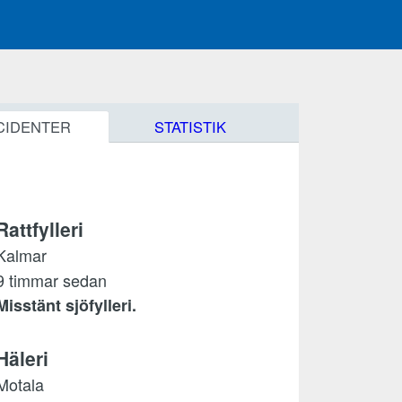
CIDENTER
STATISTIK
Rattfylleri
Kalmar
9 timmar sedan
Misstänt sjöfylleri.
Häleri
Motala