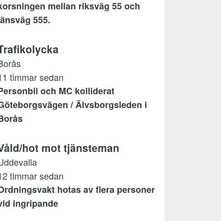
korsningen mellan riksväg 55 och
länsväg 555.
Trafikolycka
Borås
11 timmar sedan
Personbil och MC kolliderat
Göteborgsvägen / Älvsborgsleden i
Borås
Våld/hot mot tjänsteman
Uddevalla
12 timmar sedan
Ordningsvakt hotas av flera personer
vid ingripande