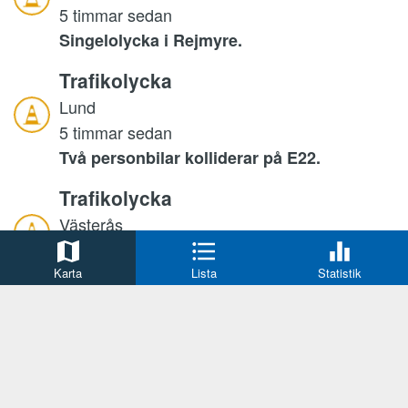
5 timmar sedan
Singelolycka i Rejmyre.
Trafikolycka
Lund
5 timmar sedan
Två personbilar kolliderar på E22.
Trafikolycka
Västerås
5 timmar sedan
Flera forson inblandade i trafikolycka.
Karta
Lista
Statistik
Trafikolycka
Uppsala
6 timmar sedan
Cyklist till sjukhus efter trafikolycka.