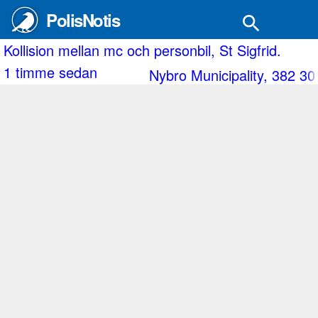
PolisNotis
n mellan mc och personbil, St Sigfrid.
Tre bil
e sedan
1 timm
Nybro Municipality, 382 30 Nybro