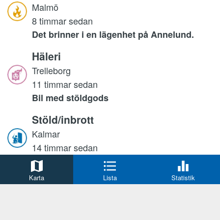
Malmö
8 timmar sedan
Det brinner i en lägenhet på Annelund.
Häleri
Trelleborg
11 timmar sedan
Bil med stöldgods
Stöld/inbrott
Kalmar
14 timmar sedan
Larm om inbrott.
Karta
Lista
Statistik
Misshandel
Malmö
14 timmar sedan