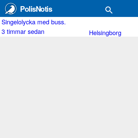
PolisNotis
rand i Jordbro.
Singelolycka med buss.
3 timmar sedan
Helsingborg