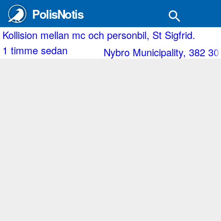
PolisNotis
Tre bilar inblandade i krock i korsningen mellan r
1 timme sedan
0 Nybro
Katrineholm