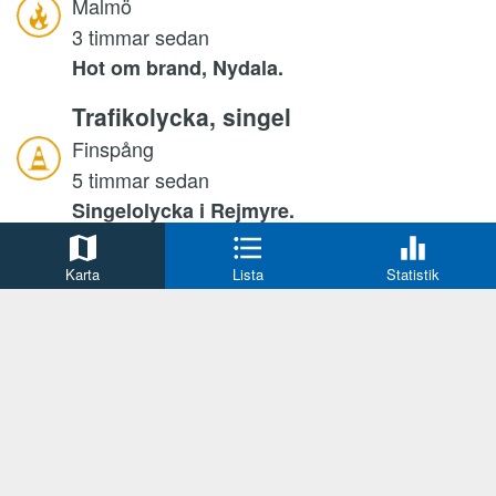
Malmö
3 timmar sedan
Hot om brand, Nydala.
Trafikolycka, singel
Finspång
5 timmar sedan
Singelolycka i Rejmyre.
Trafikolycka
Karta
Lista
Statistik
Lund
5 timmar sedan
Två personbilar kolliderar på E22.
Trafikolycka
Västerås
5 timmar sedan
Flera forson inblandade i trafikolycka.