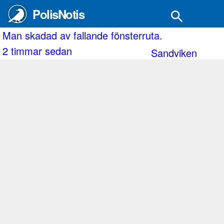
PolisNotis
kel. Inringaren såg när paketet s
nsterruta.
Misstänkt misshandel i rel
2 timmar sedan
Sandviken