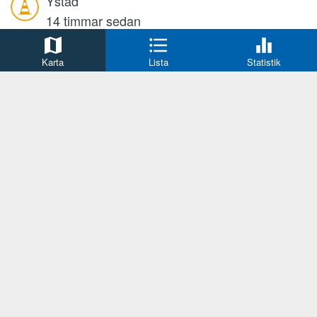
Ystad
14 timmar sedan
Österleden, Sandskogen
Karta
Lista
Statistik
Trafikkontroll
Jamtland County
17 timmar sedan
Jämtland, resultat från några av dagens
trafikkontroller.
Trafikkontroll
Norrbotten County
17 timmar sedan
Norrbotten, resultat från två av dagens
trafikkontroller.
Trafikkontroll
Västernorrlands län