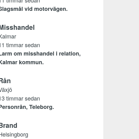
11 timmar sedan
Slagsmål vid motorvägen.
Misshandel
Kalmar
11 timmar sedan
Larm om misshandel i relation,
Kalmar kommun.
Rån
Växjö
13 timmar sedan
Personrån, Teleborg.
Brand
Helsingborg