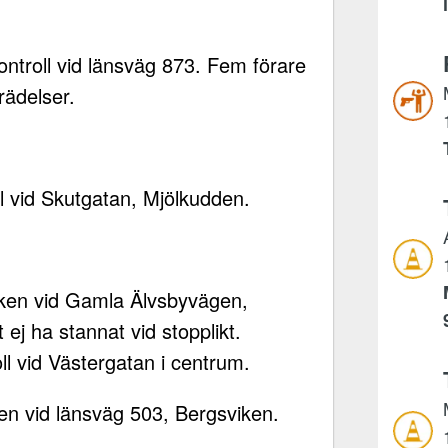
ontroll vid länsväg 873. Fem förare
rädelser.
oll vid Skutgatan, Mjölkudden.
fiken vid Gamla Älvsbyvägen,
 ej ha stannat vid stopplikt.
oll vid Västergatan i centrum.
ken vid länsväg 503, Bergsviken.