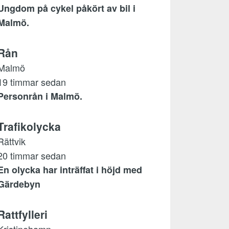
Ungdom på cykel påkört av bil i
Malmö.
Rån
Malmö
19 timmar sedan
Personrån i Malmö.
Trafikolycka
Rättvik
20 timmar sedan
En olycka har inträffat i höjd med
Gärdebyn
Rattfylleri