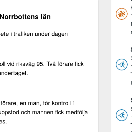
, Norrbottens län
bete i trafiken under dagen
ll vid riksväg 95. Två förare fick
ändertaget.
rare, en man, för kontroll i
i uppstod och mannen fick medfölja
es.