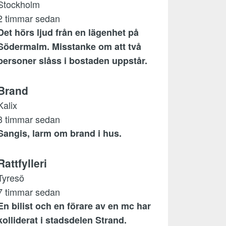
Stockholm
2 timmar sedan
Det hörs ljud från en lägenhet på
Södermalm. Misstanke om att två
personer slåss i bostaden uppstår.
Brand
Kalix
3 timmar sedan
Sangis, larm om brand i hus.
Rattfylleri
Tyresö
7 timmar sedan
En bilist och en förare av en mc har
kolliderat i stadsdelen Strand.