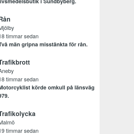
livsmedelsbutik i Sundbyberg.
Rån
Mjölby
18 timmar sedan
Två män gripna misstänkta för rån.
Trafikbrott
Aneby
18 timmar sedan
Motorcyklist körde omkull på länsväg
979.
Trafikolycka
Malmö
19 timmar sedan