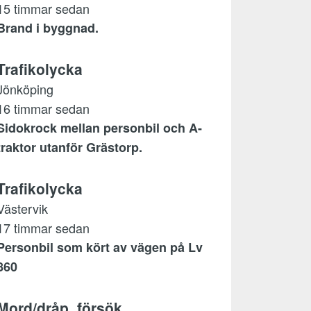
15 timmar sedan
Brand i byggnad.
Trafikolycka
Jönköping
16 timmar sedan
Sidokrock mellan personbil och A-
traktor utanför Grästorp.
Trafikolycka
Västervik
17 timmar sedan
Personbil som kört av vägen på Lv
860
Mord/dråp, försök