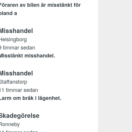
Föraren av bilen är misstänkt för
bland a
Misshandel
Helsingborg
9 timmar sedan
Misstänkt misshandel.
Misshandel
Staffanstorp
11 timmar sedan
Larm om bråk i lägenhet.
Skadegörelse
Ronneby