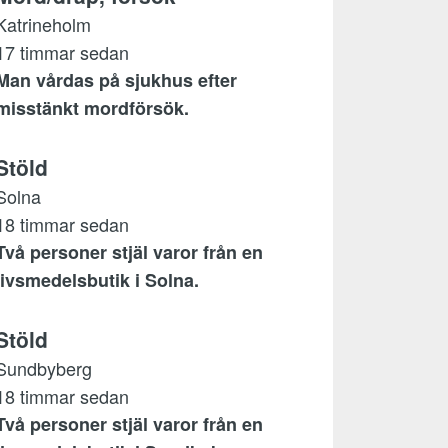
Katrineholm
17 timmar sedan
Man vårdas på sjukhus efter
misstänkt mordförsök.
Stöld
Solna
18 timmar sedan
Två personer stjäl varor från en
livsmedelsbutik i Solna.
Stöld
Sundbyberg
18 timmar sedan
Två personer stjäl varor från en