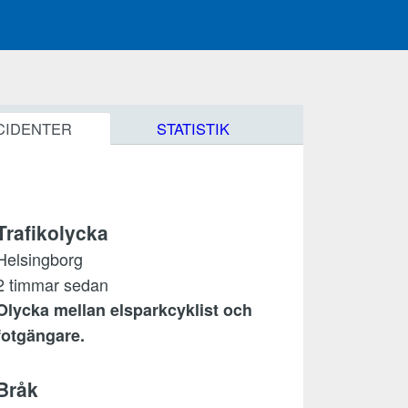
CIDENTER
STATISTIK
Trafikolycka
Helsingborg
2 timmar sedan
Olycka mellan elsparkcyklist och
fotgängare.
Bråk