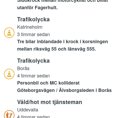
Sidokrock mellan motorcyklist och bilist
utanför Fagerhult.
Trafikolycka
Katrineholm
3 timmar sedan
Tre bilar inblandade i krock i korsningen
mellan riksväg 55 och länsväg 555.
Trafikolycka
Borås
4 timmar sedan
Personbil och MC kolliderat
Göteborgsvägen / Älvsborgsleden i Borås
Våld/hot mot tjänsteman
Uddevalla
4 timmar sedan