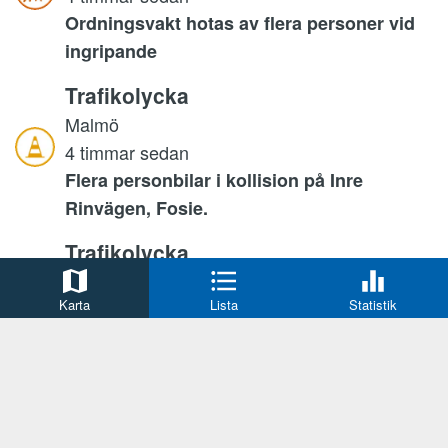
Ordningsvakt hotas av flera personer vid
ingripande
Trafikolycka
Malmö
4 timmar sedan
Flera personbilar i kollision på Inre
Rinvägen, Fosie.
Trafikolycka
Jönköping
Karta
Lista
Statistik
4 timmar sedan
Sidokrock mellan två bilar på Solåsvägen.
Trafikolycka
Ängelholm
5 timmar sedan