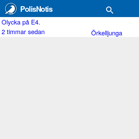
PolisNotis
 i Hallstav
Två motorcyklar åkte av vägen utanför Västra Hu
2 timmar sedan
Söderköping