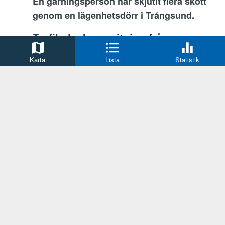
En gärningsperson har skjutit flera skott
genom en lägenhetsdörr i Trångsund.
Trafikolycka, smitning från
Kristianstad
Karta
Lista
Statistik
8 timmar sedan
Misstänkt smitning.
Rattfylleri
Lund
8 timmar sedan
Misstänkt rattfylleri, Stortorget.
Trafikolycka
Malmö
13 timmar sedan
Två personbilar i kollision, Djurhagegatan