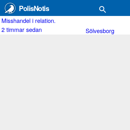
PolisNotis
Stockholm
orp.
isshandel i relation.
E
 timmar sedan
2
Sölvesborg