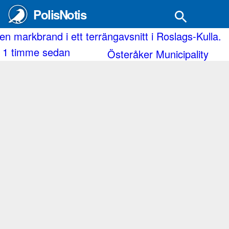
PolisNotis
and i ett terrängavsnitt i Roslags-Kulla.
Husbil 
e sedan
2 timma
Österåker Municipality