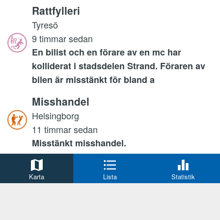
Rattfylleri
Tyresö
9 timmar sedan
En bilist och en förare av en mc har
kolliderat i stadsdelen Strand. Föraren av
bilen är misstänkt för bland a
Misshandel
Helsingborg
11 timmar sedan
Misstänkt misshandel.
Misshandel
Karta
Lista
Statistik
Staffanstorp
13 timmar sedan
Larm om bråk i lägenhet.