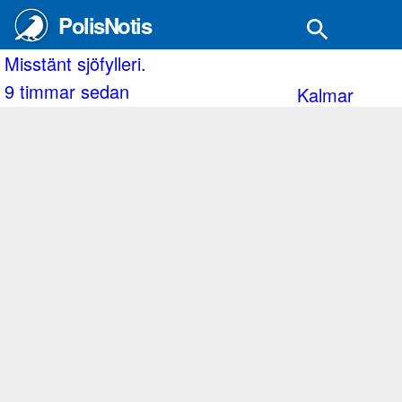
PolisNotis
Tre personer misstänks för häl
9 timmar sedan
Kalmar