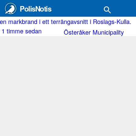
PolisNotis
.
Husbil med punktering.
2 timmar sedan
Malmö