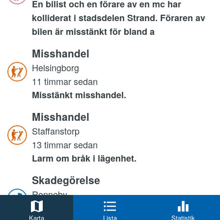
En bilist och en förare av en mc har
kolliderat i stadsdelen Strand. Föraren av
bilen är misstänkt för bland a
Misshandel
Helsingborg
11 timmar sedan
Misstänkt misshandel.
Misshandel
Staffanstorp
13 timmar sedan
Larm om bråk i lägenhet.
Skadegörelse
Ronneby
13 timmar sedan
Karta
Lista
Statistik