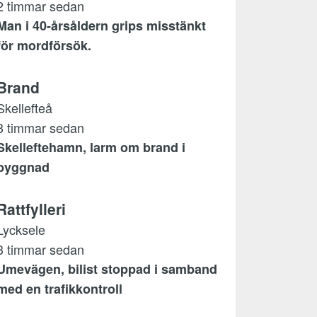
2 timmar sedan
Man i 40-årsåldern grips misstänkt
för mordförsök.
Brand
Skellefteå
3 timmar sedan
Skelleftehamn, larm om brand i
byggnad
Rattfylleri
Lycksele
3 timmar sedan
Umevägen, bilist stoppad i samband
med en trafikkontroll