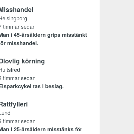
Misshandel
Helsingborg
7 timmar sedan
Man i 45-årsåldern grips misstänkt
för misshandel.
Olovlig körning
Hultsfred
8 timmar sedan
Elsparkcykel tas i beslag.
Rattfylleri
Lund
9 timmar sedan
Man i 25-årsåldern misstänks för