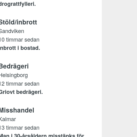
drograttfylleri.
Stöld/inbrott
Sandviken
10 timmar sedan
Inbrott i bostad.
Bedrägeri
Helsingborg
12 timmar sedan
Griovt bedrägeri.
Misshandel
Kalmar
13 timmar sedan
Man i 30-årsåldern misstänks för