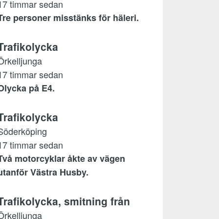
17 timmar sedan
Tre personer misstänks för häleri.
Trafikolycka
Örkelljunga
17 timmar sedan
Olycka på E4.
Trafikolycka
Söderköping
17 timmar sedan
Två motorcyklar åkte av vägen
utanför Västra Husby.
Trafikolycka, smitning från
Örkelljunga