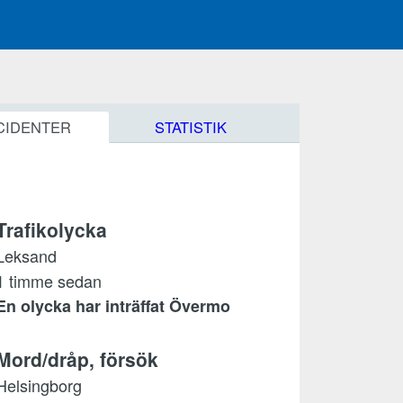
CIDENTER
STATISTIK
Trafikolycka
Leksand
1 timme sedan
En olycka har inträffat Övermo
Mord/dråp, försök
Helsingborg