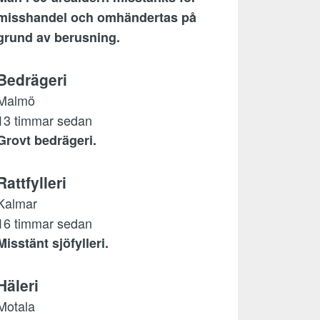
misshandel och omhändertas på
grund av berusning.
Bedrägeri
Malmö
13 timmar sedan
Grovt bedrägeri.
Rattfylleri
Kalmar
16 timmar sedan
Misstänt sjöfylleri.
Häleri
Motala