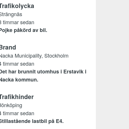
Trafikolycka
Strängnäs
3 timmar sedan
Pojke påkörd av bil.
Brand
Nacka Municipality, Stockholm
4 timmar sedan
Det har brunnit utomhus i Erstavik i
Nacka kommun.
Trafikhinder
Jönköping
4 timmar sedan
Stillastående lastbil på E4.