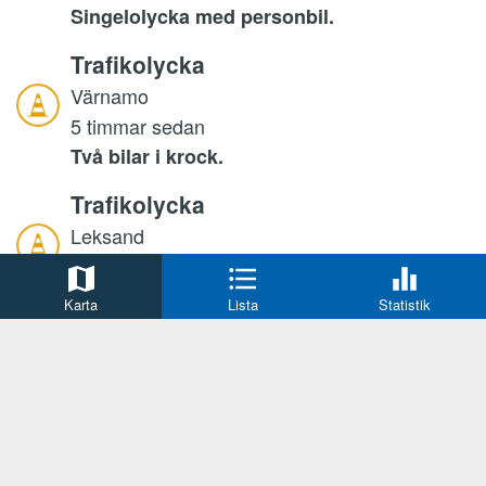
Singelolycka med personbil.
Trafikolycka
Värnamo
5 timmar sedan
Två bilar i krock.
Trafikolycka
Leksand
6 timmar sedan
En olycka har inträffat Övermo
Karta
Lista
Statistik
Mord/dråp, försök
Helsingborg
6 timmar sedan
Man i 40-årsåldern grips misstänkt för
mordförsök.