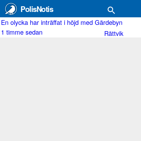
PolisNotis
En bilist är misstänkt för brott i Landa
2 timmar sedan
Kristinehamn