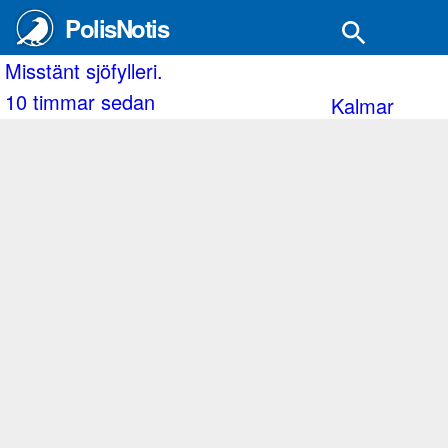
PolisNotis
stänt sjöfylleri.
Tre
 timmar sedan
10
Kalmar