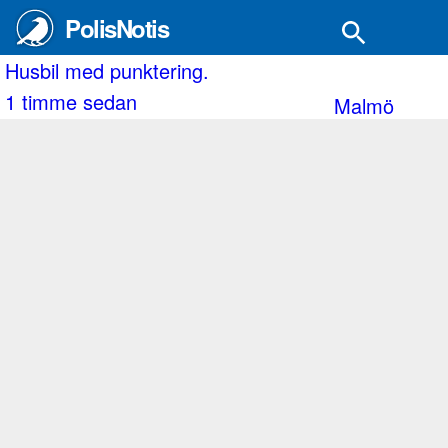
PolisNotis
ags-Kulla.
Husbil med punktering.
1 timme sedan
Malmö