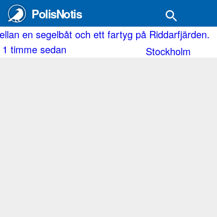
PolisNotis
segelbåt och ett fartyg på Riddarfjärden.
Räddning
e sedan
1 timm
Stockholm