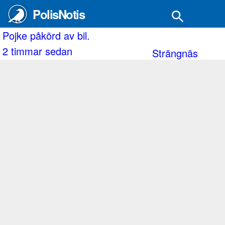
PolisNotis
ke påkörd av bil.
Det
timmar sedan
2 
Strängnäs