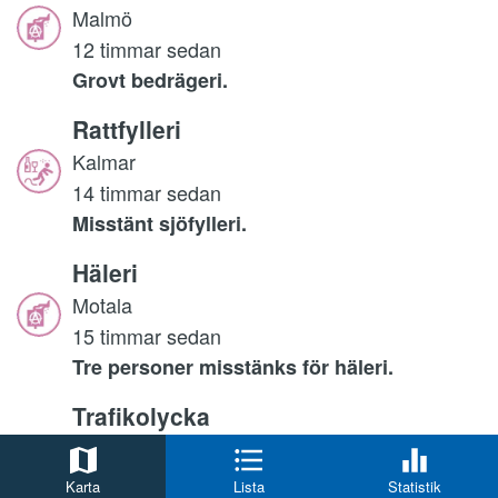
Malmö
12 timmar sedan
Grovt bedrägeri.
Rattfylleri
Kalmar
14 timmar sedan
Misstänt sjöfylleri.
Häleri
Motala
15 timmar sedan
Tre personer misstänks för häleri.
Trafikolycka
Örkelljunga
15 timmar sedan
Karta
Lista
Statistik