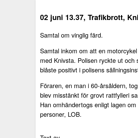
02 juni 13.37, Trafikbrott, Kn
Samtal om vinglig färd.
Samtal inkom om att en motorcykel f
med Knivsta. Polisen ryckte ut och
blåste positivt i polisens sållningsin
Föraren, en man i 60-årsåldern, to
blev misstänkt för grovt rattfylleri 
Han omhändertogs enligt lagen o
personer, LOB.
Text av