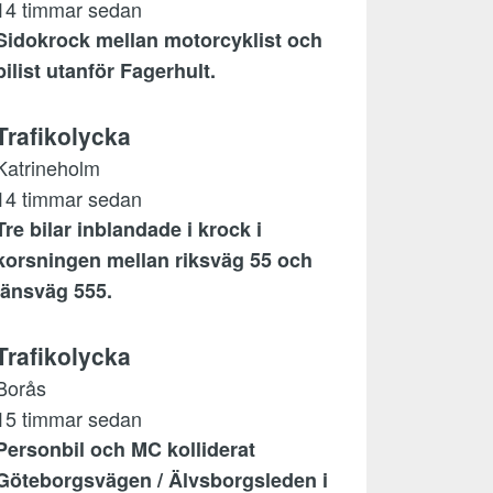
14 timmar sedan
Sidokrock mellan motorcyklist och
bilist utanför Fagerhult.
Trafikolycka
Katrineholm
14 timmar sedan
Tre bilar inblandade i krock i
korsningen mellan riksväg 55 och
länsväg 555.
Trafikolycka
Borås
15 timmar sedan
Personbil och MC kolliderat
Göteborgsvägen / Älvsborgsleden i