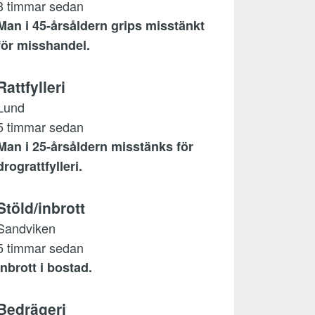
3 timmar sedan
Man i 45-årsåldern grips misstänkt
för misshandel.
Rattfylleri
Lund
5 timmar sedan
Man i 25-årsåldern misstänks för
drograttfylleri.
Stöld/inbrott
Sandviken
5 timmar sedan
Inbrott i bostad.
Bedrägeri