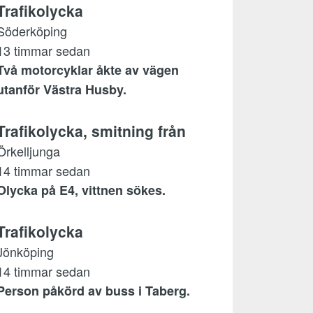
Trafikolycka
Söderköping
13 timmar sedan
Två motorcyklar åkte av vägen
utanför Västra Husby.
Trafikolycka, smitning från
Örkelljunga
14 timmar sedan
Olycka på E4, vittnen sökes.
Trafikolycka
Jönköping
14 timmar sedan
Person påkörd av buss i Taberg.