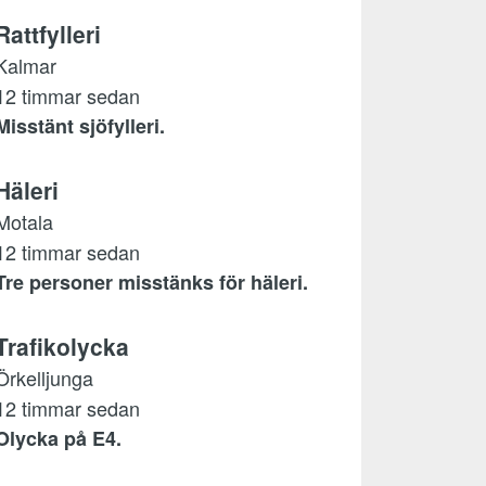
Rattfylleri
Kalmar
12 timmar sedan
Misstänt sjöfylleri.
Häleri
Motala
12 timmar sedan
Tre personer misstänks för häleri.
Trafikolycka
Örkelljunga
12 timmar sedan
Olycka på E4.