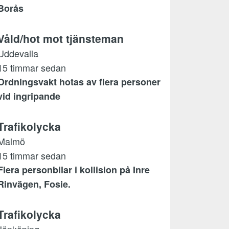
Borås
Våld/hot mot tjänsteman
Uddevalla
15 timmar sedan
Ordningsvakt hotas av flera personer
vid ingripande
Trafikolycka
Malmö
15 timmar sedan
Flera personbilar i kollision på Inre
Rinvägen, Fosie.
Trafikolycka