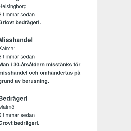
Helsingborg
8 timmar sedan
Griovt bedrägeri.
Misshandel
Kalmar
8 timmar sedan
Man i 30-årsåldern misstänks för
misshandel och omhändertas på
grund av berusning.
Bedrägeri
Malmö
9 timmar sedan
Grovt bedrägeri.