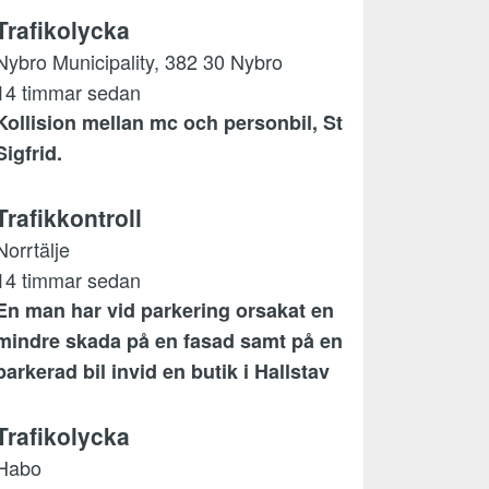
Trafikolycka
Nybro Municipality, 382 30 Nybro
14 timmar sedan
Kollision mellan mc och personbil, St
Sigfrid.
Trafikkontroll
Norrtälje
14 timmar sedan
En man har vid parkering orsakat en
mindre skada på en fasad samt på en
parkerad bil invid en butik i Hallstav
Trafikolycka
Habo