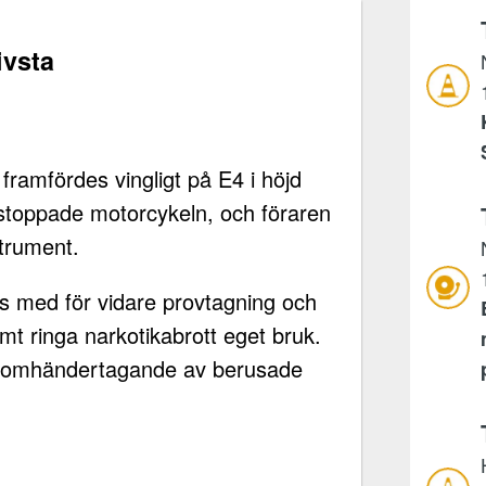
ivsta
ramfördes vingligt på E4 i höjd
 stoppade motorcykeln, och föraren
strument.
gs med för vidare provtagning och
samt ringa narkotikabrott eget bruk.
m omhändertagande av berusade