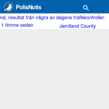
PolisNotis
tat från några av dagens trafikkontroller.
Norrbott
e sedan
1 timm
Jamtland County