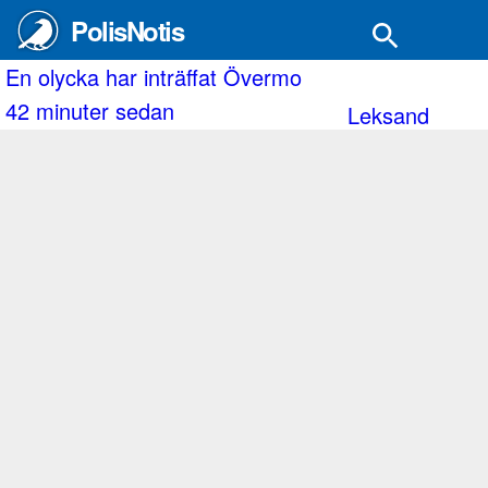
PolisNotis
olycka har inträffat Övermo
Ume
 minuter sedan
2 
Leksand