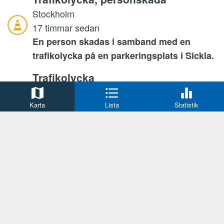
Stockholm
17 timmar sedan
En person skadas i samband med en
trafikolycka på en parkeringsplats i Sickla.
Trafikolycka
Hörby
17 timmar sedan
Karta
Lista
Statistik
Kollision mellan två personbilar på riksväg
13.
Misshandel
Eskilstuna
17 timmar sedan
En gripen efter bråk i bostad.
Trafikolycka, personskada