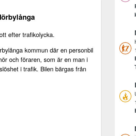
 Mörbylånga
t efter trafikolycka.
Mörbylånga kommun där en personbil
örhör och föraren, som är en man i
löshet i trafik. Bilen bärgas från