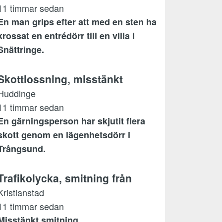
11 timmar sedan
En man grips efter att med en sten ha
krossat en entrédörr till en villa i
Snättringe.
Skottlossning, misstänkt
Huddinge
11 timmar sedan
En gärningsperson har skjutit flera
skott genom en lägenhetsdörr i
Trångsund.
Trafikolycka, smitning från
Kristianstad
11 timmar sedan
Misstänkt smitning.