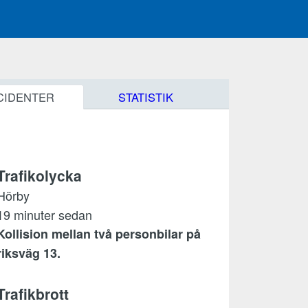
CIDENTER
STATISTIK
Trafikolycka
Hörby
19 minuter sedan
Kollision mellan två personbilar på
riksväg 13.
Trafikbrott