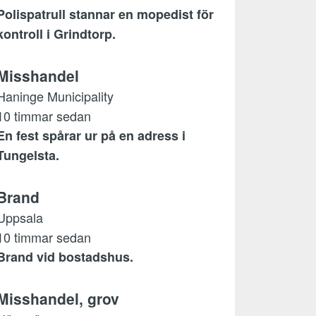
Polispatrull stannar en mopedist för
kontroll i Grindtorp.
Misshandel
Haninge Municipality
10 timmar sedan
En fest spårar ur på en adress i
Tungelsta.
Brand
Uppsala
10 timmar sedan
Brand vid bostadshus.
Misshandel, grov