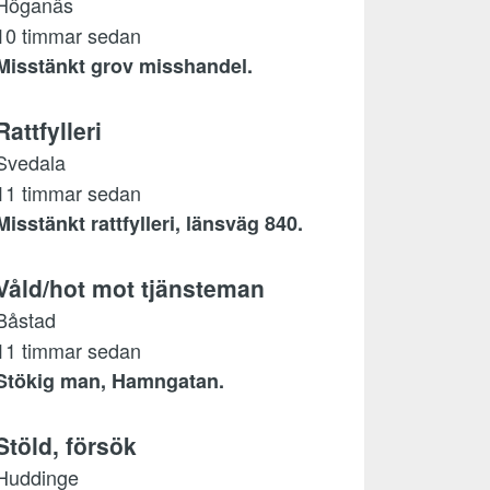
Höganäs
10 timmar sedan
Misstänkt grov misshandel.
Rattfylleri
Svedala
11 timmar sedan
Misstänkt rattfylleri, länsväg 840.
Våld/hot mot tjänsteman
Båstad
11 timmar sedan
Stökig man, Hamngatan.
Stöld, försök
Huddinge