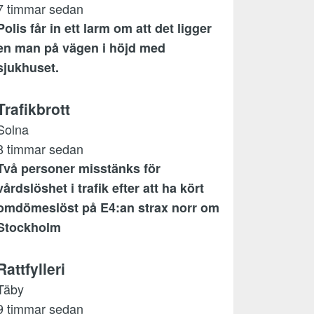
7 timmar sedan
Polis får in ett larm om att det ligger
en man på vägen i höjd med
sjukhuset.
Trafikbrott
Solna
8 timmar sedan
Två personer misstänks för
vårdslöshet i trafik efter att ha kört
omdömeslöst på E4:an strax norr om
Stockholm
Rattfylleri
Täby
9 timmar sedan