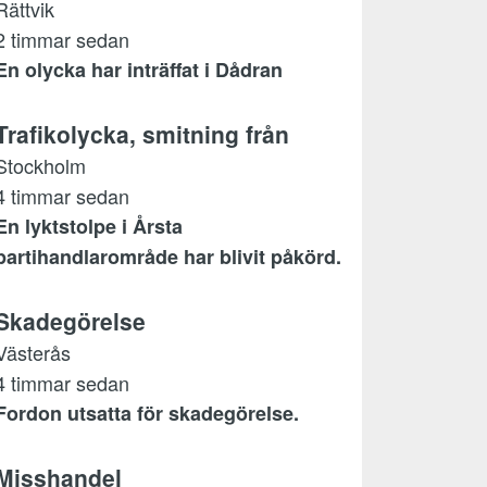
Rättvik
2 timmar sedan
En olycka har inträffat i Dådran
Trafikolycka, smitning från
Stockholm
4 timmar sedan
En lyktstolpe i Årsta
partihandlarområde har blivit påkörd.
Skadegörelse
Västerås
4 timmar sedan
Fordon utsatta för skadegörelse.
Misshandel