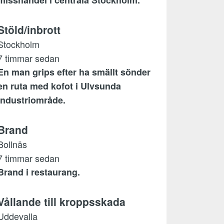
misshandel i centrala Stockholm.
Stöld/inbrott
Stockholm
7 timmar sedan
En man grips efter ha smällt sönder
en ruta med kofot i Ulvsunda
industriområde.
Brand
Bollnäs
7 timmar sedan
Brand i restaurang.
Vållande till kroppsskada
Uddevalla