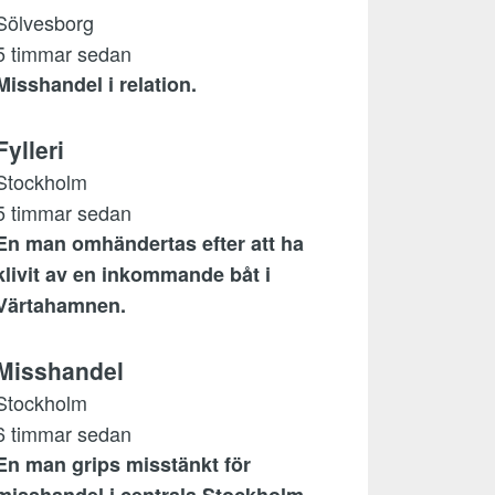
Sölvesborg
5 timmar sedan
Misshandel i relation.
Fylleri
Stockholm
5 timmar sedan
En man omhändertas efter att ha
klivit av en inkommande båt i
Värtahamnen.
Misshandel
Stockholm
6 timmar sedan
En man grips misstänkt för