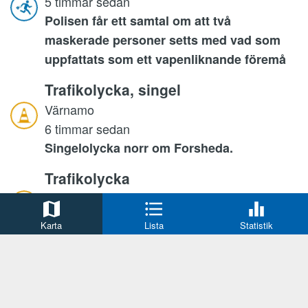
5 timmar sedan
Polisen får ett samtal om att två
maskerade personer setts med vad som
uppfattats som ett vapenliknande föremå
Trafikolycka, singel
Värnamo
6 timmar sedan
Singelolycka norr om Forsheda.
Trafikolycka
Markaryd
7 timmar sedan
Karta
Lista
Statistik
Singelolycka med personbil.
Trafikolycka
Värnamo
7 timmar sedan