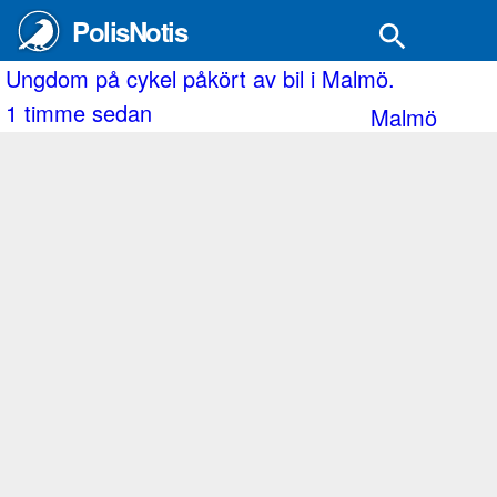
PolisNotis
på cykel påkört av bil i Malmö.
Personr
e sedan
2 timma
Malmö