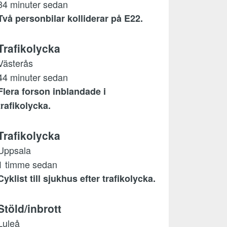
34 minuter sedan
Två personbilar kolliderar på E22.
Trafikolycka
Västerås
44 minuter sedan
Flera forson inblandade i
trafikolycka.
Trafikolycka
Uppsala
1 timme sedan
Cyklist till sjukhus efter trafikolycka.
Stöld/inbrott
Luleå