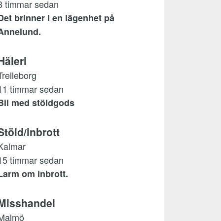
8 timmar sedan
Det brinner i en lägenhet på
Annelund.
Häleri
Trelleborg
11 timmar sedan
Bil med stöldgods
Stöld/inbrott
Kalmar
15 timmar sedan
Larm om inbrott.
Misshandel
Malmö