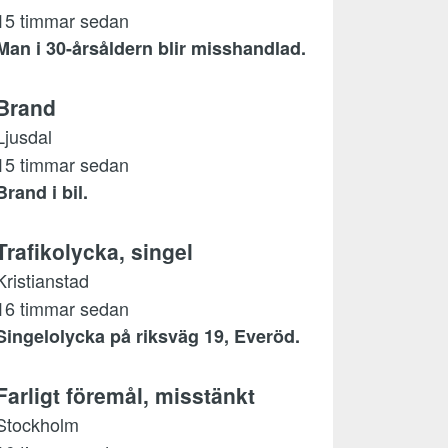
15 timmar sedan
Man i 30-årsåldern blir misshandlad.
Brand
Ljusdal
15 timmar sedan
Brand i bil.
Trafikolycka, singel
Kristianstad
16 timmar sedan
Singelolycka på riksväg 19, Everöd.
Farligt föremål, misstänkt
Stockholm