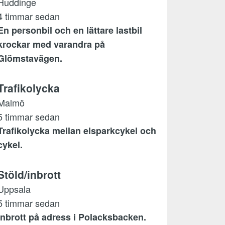
Huddinge
4 timmar sedan
En personbil och en lättare lastbil
krockar med varandra på
Glömstavägen.
Trafikolycka
Malmö
5 timmar sedan
Trafikolycka mellan elsparkcykel och
cykel.
Stöld/inbrott
Uppsala
5 timmar sedan
Inbrott på adress i Polacksbacken.