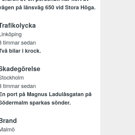
vägen på länsväg 650 vid Stora Höga.
Trafikolycka
Linköping
8 timmar sedan
Två bilar i krock.
Skadegörelse
Stockholm
8 timmar sedan
En port på Magnus Ladulåsgatan på
Södermalm sparkas sönder.
Brand
Malmö