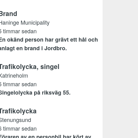
Brand
Haninge Municipality
5 timmar sedan
En okänd person har grävt ett hål och
anlagt en brand i Jordbro.
Trafikolycka, singel
Katrineholm
5 timmar sedan
Singelolycka på riksväg 55.
Trafikolycka
Stenungsund
6 timmar sedan
Föraren av en personbil har kört av