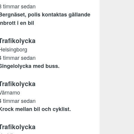
3 timmar sedan
Bergnäset, polis kontaktas gällande
inbrott i en bil
Trafikolycka
Helsingborg
4 timmar sedan
Singelolycka med buss.
Trafikolycka
Värnamo
4 timmar sedan
Krock mellan bil och cyklist.
Trafikolycka