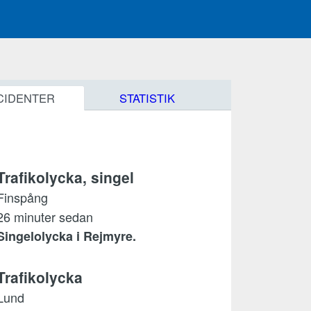
CIDENTER
STATISTIK
Trafikolycka, singel
Finspång
26 minuter sedan
Singelolycka i Rejmyre.
Trafikolycka
Lund